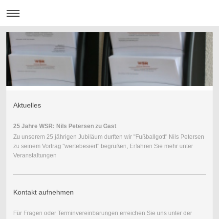
Aktuelles
25 Jahre WSR: Nils Petersen zu Gast
Zu unserem 25 jährigen Jubiläum durften wir "Fußballgott" Nils Petersen
zu seinem Vortrag "wertebesiert" begrüßen, Erfahren Sie mehr unter
Veranstaltungen
Kontakt aufnehmen
Für Fragen oder Terminvereinbarungen erreichen Sie uns unter der