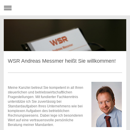
WSR Andreas Messmer heißt Sie willkommen!
Meine Kanzlei betreut Sie kompetent in all Ihren
steuerlichen und betriebswirtschaftlichen
Fragestellungen. Mit fundierter Fachkenntnis
unterstütze ich Sie zuverlässig bei
Standardaufgaben Ihres Unternehmens wie bei
komplexen Aufgaben des betrieblichen
Rechnungswesens. Dabei lege ich besonderen
Wert auf eine vertrauensvolle persönliche
Beratung meiner Mandanten.