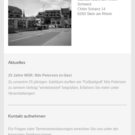
Schweiz:
Chlini Schanz 14
8260 Stein am Rhein
Aktuelles
25 Jahre WSR: Nils Petersen zu Gast
Zu unserem 25 jährigen Jubiläum durften wir "Fußballgott" Nils Petersen
zu seinem Vortrag "wertebesiert" begrüßen, Erfahren Sie mehr unter
Veranstaltungen
Kontakt aufnehmen
Für Fragen oder Terminvereinbarungen erreichen Sie uns unter der
folgenden Telefonnummer: