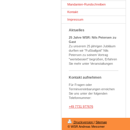
Mandanten-Rundschreiben
Kontakt
Impressum
Aktuelles
25 Jahre WSR: Nils Petersen zu
Gast
Zu unserem 25 jährigen Jubiläum
durften wir "Fußballgott" Nils
Petersen zu seinem Vortrag
"wertebesiert" begrüßen, Erfahren
Sie mehr unter Veranstaltungen
Kontakt aufnehmen
Für Fragen oder
Terminvereinbarungen erreichen
Sie uns unter der folgenden
Telefonnummer:
+49 7731 977676
Druckversion
|
Sitemap
© WSR Andreas Messmer