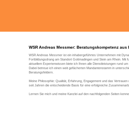
WSR Andreas Messmer: Beratungskompetenz aus 
WSR Andreas Messmer ist ein inhabergeführtes Unternehmen mit Dyn
Fortbildungsdrang am Standort Gottmadingen und Stein am Rhein. Mit f
aktuellem Expertenwissen biete ich Ihnen alle Dienstleistungen rund um 
Dabei betreue ich einen weit gefächerten Mandantenstamm in unterschi
Beratungsfeldern.
Meine Philosophie: Qualität, Erfahrung, Engagement und das Vertrauen
seit Jahren die entscheidende Basis für eine erfolgreiche Zusammenarbe
Lernen Sie mich und meine Kanzlei auf den nachfolgenden Seiten kenne