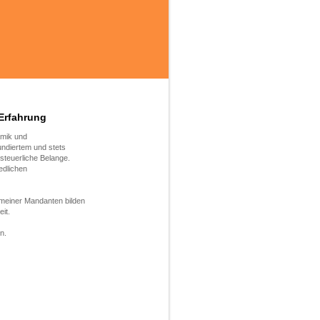
Erfahrung
amik und
undiertem und stets
steuerliche Belange.
edlichen
 meiner Mandanten bilden
it.
n.